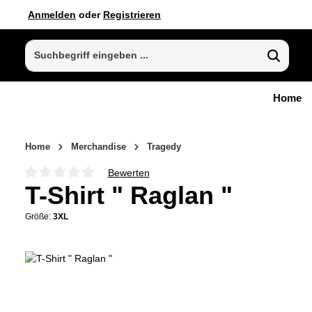
Anmelden
oder
Registrieren
 Hauptinhalt springen
Zur Suche springen
Zur Hauptnavigation springen
Home
Home
Merchandise
Tragedy
Bewerten
Durchschnittliche Bewertung von 0 von 5 Sternen
T-Shirt " Raglan "
Größe:
3XL
Bildergalerie überspringen