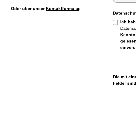
Oder über unser
Kontaktformular
.
Datenschu
Ich hab
Datens
Kenntn
gelesen
einver
Die mit ein
Felder sind