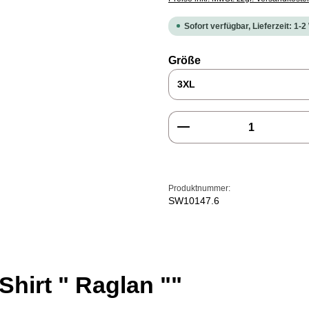
Sofort verfügbar, Lieferzeit: 1-
auswählen
Größe
Produkt Anzahl: Gi
Produktnummer:
SW10147.6
Shirt " Raglan ""