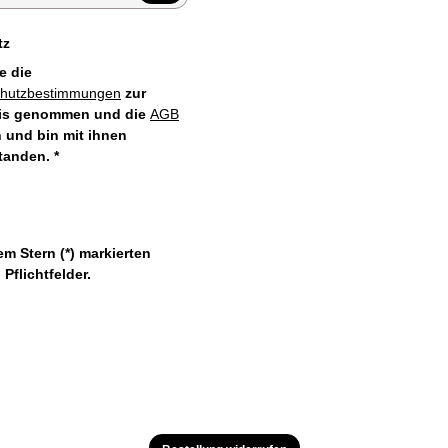
tz
e die
chutzbestimmungen
zur
is genommen und die
AGB
 und bin mit ihnen
standen.
*
em Stern (*) markierten
 Pflichtfelder.