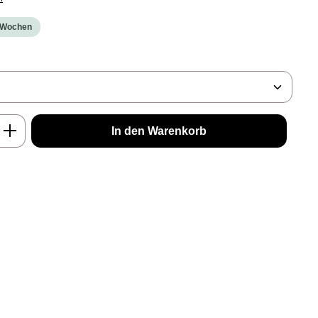
2 Wochen
b den gewünschten Wert ein oder benutze d
In den Warenkorb