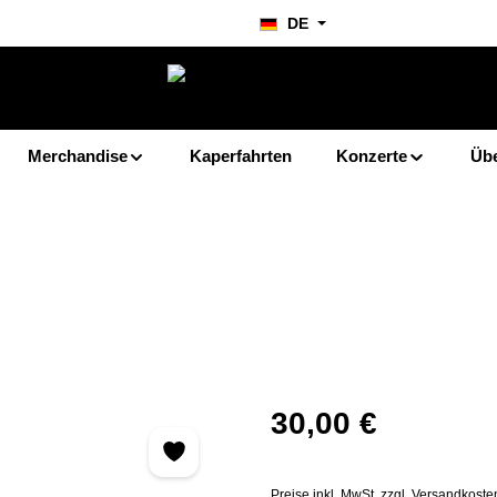
DE
Merchandise
Kaperfahrten
Konzerte
Übe
Regulärer Preis:
30,00 €
Preise inkl. MwSt. zzgl. Versandkoste