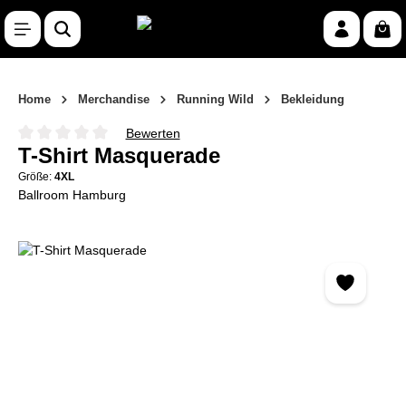
Zum Hauptinhalt springen
War
Home
Merchandise
Running Wild
Bekleidung
Bewerten
Durchschnittliche Bewertung von 0 von 5 Sternen
T-Shirt Masquerade
Größe:
4XL
Ballroom Hamburg
Bildergalerie überspringen