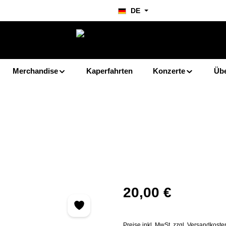
DE
Merchandise
Kaperfahrten
Konzerte
Übe
Regulärer Preis:
20,00 €
Preise inkl. MwSt. zzgl. Versandkoste