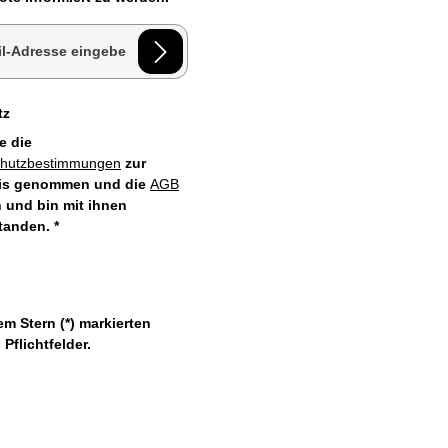
esse*
tz
e die
chutzbestimmungen
zur
is genommen und die
AGB
 und bin mit ihnen
standen.
*
em Stern (*) markierten
 Pflichtfelder.