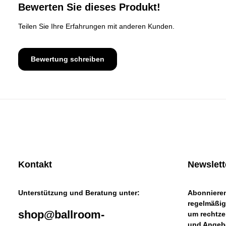
Durchschnittliche Bewertung von 0 von 5 Sternen
Bewerten Sie dieses Produkt!
Teilen Sie Ihre Erfahrungen mit anderen Kunden.
Bewertung schreiben
Kontakt
Newslett
Unterstützung und Beratung unter:
Abonnieren
regelmäßig
shop@ballroom-
um rechtze
und Angebo