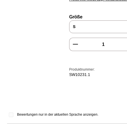
auswählen
Größe
Produkt Anzahl: Gi
Produktnummer:
SW10231.1
Bewertungen nur in der aktuellen Sprache anzeigen.