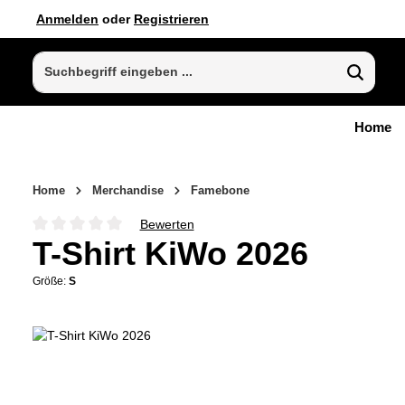
Anmelden
oder
Registrieren
 Hauptinhalt springen
Zur Suche springen
Zur Hauptnavigation springen
Home
Home
Merchandise
Famebone
Bewerten
Durchschnittliche Bewertung von 0 von 5 Sternen
T-Shirt KiWo 2026
Größe:
S
Bildergalerie überspringen