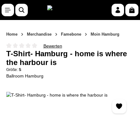
Zum Hauptinhalt springen
War
Home
Merchandise
Famebone
Moin Hamburg
Bewerten
Durchschnittliche Bewertung von 0 von 5 Sternen
T-Shirt- Hamburg - home is where
the harbour is
Größe:
S
Ballroom Hamburg
Bildergalerie überspringen