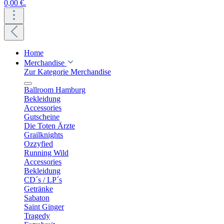
0,00 €.
Home
Merchandise
Zur Kategorie Merchandise
Ballroom Hamburg
Bekleidung
Accessories
Gutscheine
Die Toten Ärzte
Grailknights
Ozzyfied
Running Wild
Accessories
Bekleidung
CD´s / LP´s
Getränke
Sabaton
Saint Ginger
Tragedy