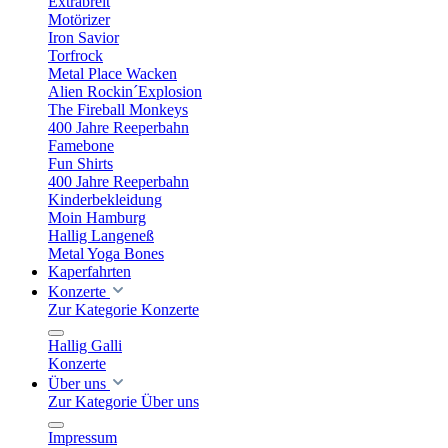
Extrabreit
Motörizer
Iron Savior
Torfrock
Metal Place Wacken
Alien Rockin´Explosion
The Fireball Monkeys
400 Jahre Reeperbahn
Famebone
Fun Shirts
400 Jahre Reeperbahn
Kinderbekleidung
Moin Hamburg
Hallig Langeneß
Metal Yoga Bones
Kaperfahrten
Konzerte
Zur Kategorie Konzerte
Hallig Galli
Konzerte
Über uns
Zur Kategorie Über uns
Impressum