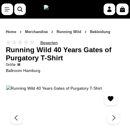
Zum Hauptinhalt springen
War
Home
Merchandise
Running Wild
Bekleidung
Bewerten
Durchschnittliche Bewertung von 0 von 5 Sternen
Running Wild 40 Years Gates of
Purgatory T-Shirt
Größe:
M
Ballroom Hamburg
Bildergalerie überspringen