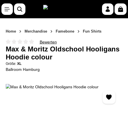
Zum Hauptinhalt springen
War
Home
Merchandise
Famebone
Fun Shirts
Bewerten
Durchschnittliche Bewertung von 0 von 5 Sternen
Max & Moritz Oldschool Hooligans
Hoodie colour
Größe:
XL
Ballroom Hamburg
Bildergalerie überspringen