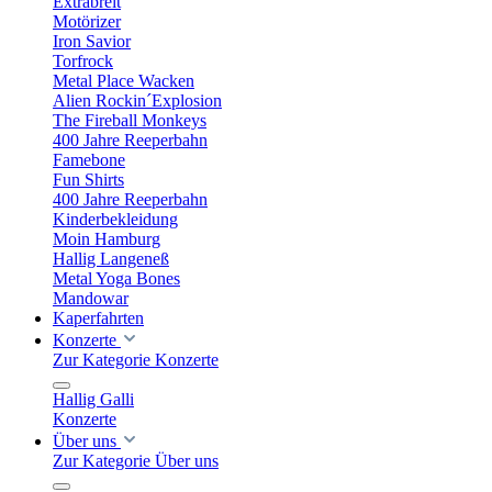
Extrabreit
Motörizer
Iron Savior
Torfrock
Metal Place Wacken
Alien Rockin´Explosion
The Fireball Monkeys
400 Jahre Reeperbahn
Famebone
Fun Shirts
400 Jahre Reeperbahn
Kinderbekleidung
Moin Hamburg
Hallig Langeneß
Metal Yoga Bones
Mandowar
Kaperfahrten
Konzerte
Zur Kategorie Konzerte
Hallig Galli
Konzerte
Über uns
Zur Kategorie Über uns