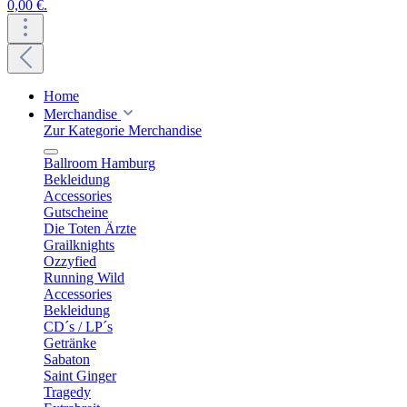
0,00 €.
Home
Merchandise
Zur Kategorie Merchandise
Ballroom Hamburg
Bekleidung
Accessories
Gutscheine
Die Toten Ärzte
Grailknights
Ozzyfied
Running Wild
Accessories
Bekleidung
CD´s / LP´s
Getränke
Sabaton
Saint Ginger
Tragedy