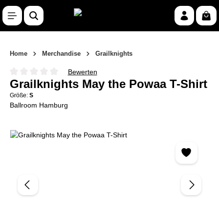
Zum Hauptinhalt springen
War
Home
Merchandise
Grailknights
Bewerten
Durchschnittliche Bewertung von 0 von 5 Sternen
Grailknights May the Powaa T-Shirt
Größe:
S
Ballroom Hamburg
Bildergalerie überspringen