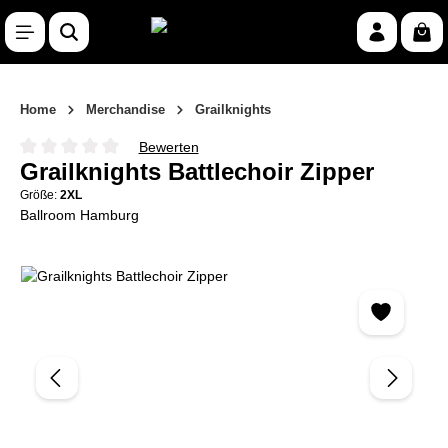
Zum Hauptinhalt springen
War
Home
Merchandise
Grailknights
Bewerten
Durchschnittliche Bewertung von 0 von 5 Sternen
Grailknights Battlechoir Zipper
Größe:
2XL
Ballroom Hamburg
Bildergalerie überspringen