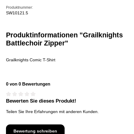
Produktnummer:
SW10121.5
Produktinformationen "Grailknights
Battlechoir Zipper"
Grailknights Comic T-Shirt
0 von 0 Bewertungen
Bewerten Sie dieses Produkt!
Durchschnittliche Bewertung von 0 von 5 Sternen
Teilen Sie Ihre Erfahrungen mit anderen Kunden.
Bewertung schreiben