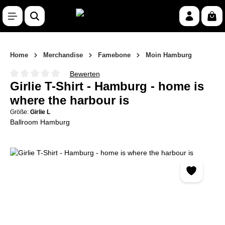
Zum Hauptinhalt springen
War
Home
Merchandise
Famebone
Moin Hamburg
Bewerten
Durchschnittliche Bewertung von 0 von 5 Sternen
Girlie T-Shirt - Hamburg - home is
where the harbour is
Größe:
Girlie L
Ballroom Hamburg
Bildergalerie überspringen