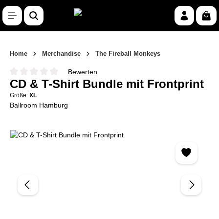
Zum Hauptinhalt springen
War
Home
Merchandise
The Fireball Monkeys
Bewerten
Durchschnittliche Bewertung von 0 von 5 Sternen
CD & T-Shirt Bundle mit Frontprint
Größe:
XL
Ballroom Hamburg
Bildergalerie überspringen