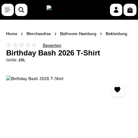
Zum Hauptinhalt springen
War
Home
Merchandise
Ballroom Hamburg
Bekleidung
Bewerten
Durchschnittliche Bewertung von 0 von 5 Sternen
Birthday Bash 2026 T-Shirt
Größe:
2XL
Bildergalerie überspringen