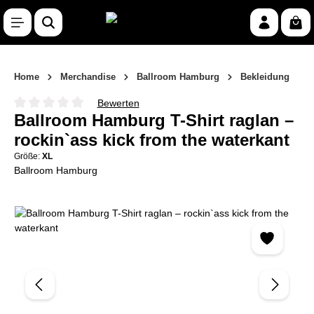
Zum Hauptinhalt springen
War
Home
Merchandise
Ballroom Hamburg
Bekleidung
Bewerten
Durchschnittliche Bewertung von 0 von 5 Sternen
Ballroom Hamburg T-Shirt raglan –
rockin`ass kick from the waterkant
Größe:
XL
Ballroom Hamburg
Bildergalerie überspringen