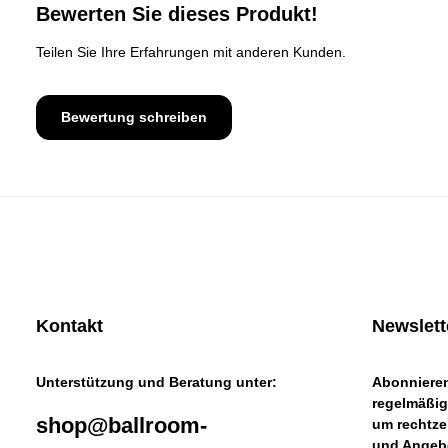
Durchschnittliche Bewertung von 0 von 5 Sternen
Bewerten Sie dieses Produkt!
Teilen Sie Ihre Erfahrungen mit anderen Kunden.
Bewertung schreiben
Kontakt
Newslett
Unterstützung und Beratung unter:
Abonnieren
regelmäßig
shop@ballroom-
um rechtze
und Angebo