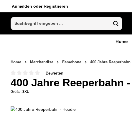
Anmelden
oder
Registrieren
 Hauptinhalt springen
Zur Suche springen
Zur Hauptnavigation springen
Home
Home
Merchandise
Famebone
400 Jahre Reeperbahn
Bewerten
Durchschnittliche Bewertung von 0 von 5 Sternen
400 Jahre Reeperbahn -
Größe:
3XL
Bildergalerie überspringen