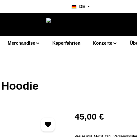
DE
Merchandise
Kaperfahrten
Konzerte
Übe
 Hoodie
Regulärer Preis:
45,00 €
Preise inkl. MwSt. zzgl. Versandkoste