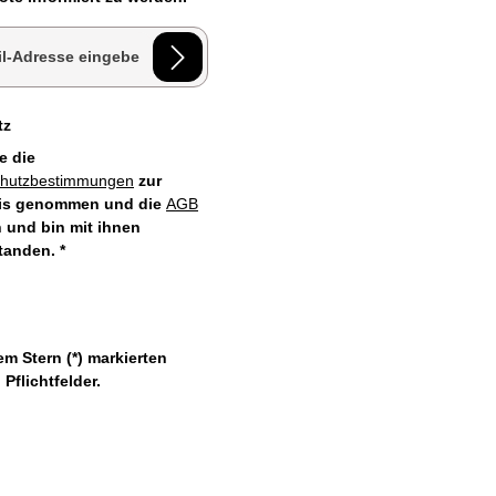
esse*
tz
e die
chutzbestimmungen
zur
is genommen und die
AGB
 und bin mit ihnen
standen.
*
em Stern (*) markierten
 Pflichtfelder.