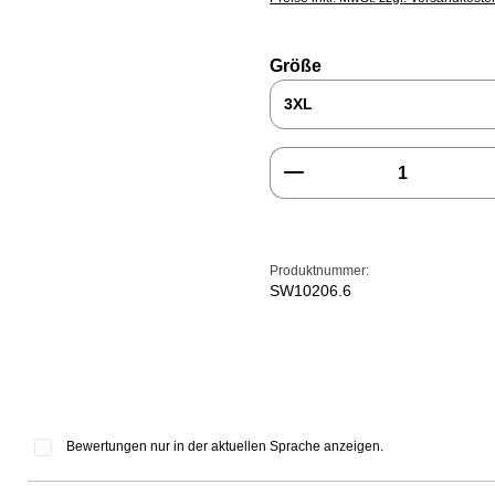
auswählen
Größe
Produkt Anzahl: Gi
Produktnummer:
SW10206.6
Bewertungen nur in der aktuellen Sprache anzeigen.