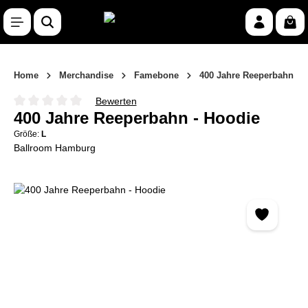
Zum Hauptinhalt springen
War
Home
Merchandise
Famebone
400 Jahre Reeperbahn
Bewerten
Durchschnittliche Bewertung von 0 von 5 Sternen
400 Jahre Reeperbahn - Hoodie
Größe:
L
Ballroom Hamburg
Bildergalerie überspringen