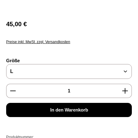
Regulärer Preis:
45,00 €
Preise inkl. MwSt. zzgl. Versandkosten
auswählen
Größe
Produkt Anzahl: Gib den gewünschten Wert ein oder b
In den Warenkorb
Produktnummer: