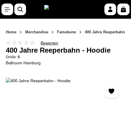
Zum Hauptinhalt springen
War
Home
Merchandise
Famebone
400 Jahre Reeperbahn
Bewerten
Durchschnittliche Bewertung von 0 von 5 Sternen
400 Jahre Reeperbahn - Hoodie
Größe:
S
Ballroom Hamburg
Bildergalerie überspringen