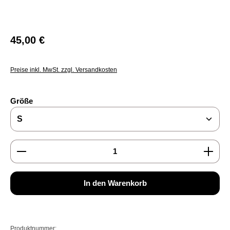
Regulärer Preis:
45,00 €
Preise inkl. MwSt. zzgl. Versandkosten
auswählen
Größe
Produkt Anzahl: Gib den gewünschten Wert ein oder b
In den Warenkorb
Produktnummer: